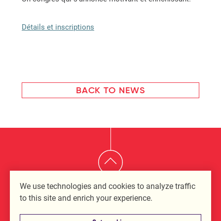
Détails et inscriptions
BACK TO NEWS
We use technologies and cookies to analyze traffic
to this site and enrich your experience.
4670, Desserte South (Highway 440 West) Office 300, Laval
(Quebec) H7T 2Z8 — 450 629 6434 or 1 877 629 6434 —