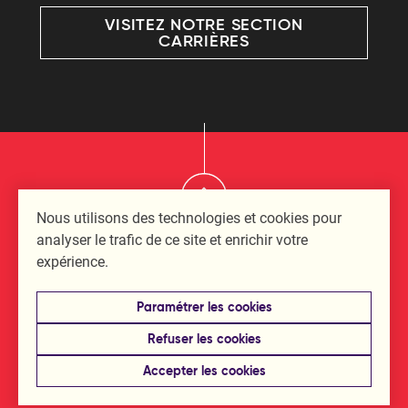
VISITEZ NOTRE SECTION
CARRIÈRES
Nous utilisons des technologies et cookies pour
analyser le trafic de ce site et enrichir votre
expérience.
4670, Desserte Sud (Autoroute 440 Ouest), Bureau 300, Laval
(Québec), H7T 2Z8 — 450 629 6434 ou 1 877 629 6434 —
Paramétrer les cookies
info@escient.ca
Refuser les cookies
Protection des données
—
Paramétrer les cookies
— © 2026
Accepter les cookies
Escient inc. Tous droits réservés.