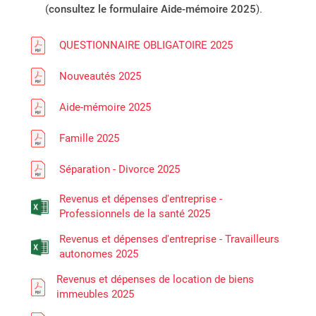
section « Commentaires » du formulaire ou
générales d’emploi
formulaire obligatoire 2025.
dûment signés et
tant que nous n'aurons pas reçu le
inclus dans les déclarations fiscales de sa
(
consultez le formulaire Aide-mémoire 2025
).
signés, veuillez utiliser ce formulaire
déclarations fiscales de votre société, ne
remplis, veuillez remplir ce formulaire
dans un document séparé.
formulaire dûment rempli.
société, ne remplissez pas ce formulaire.
uniquement si vous avez des dépenses
remplissez pas ce formulaire.
uniquement si vous avez des dépenses
TÉLÉCHARGER
QUESTIONNAIRE OBLIGATOIRE 2025
d'emploi.
d’emploi.
TÉLÉCHARGER
TÉLÉCHARGER
TÉLÉCHARGER
TÉLÉCHARGER
Nouveautés 2025
Sélectionnez l'onglet qui correspond à votre
TÉLÉCHARGER
Aide-mémoire 2025
situation (employé ou employé à la
commission).
Famille 2025
Séparation - Divorce 2025
TÉLÉCHARGER
Revenus et dépenses d'entreprise -
Professionnels de la santé 2025
Revenus et dépenses d'entreprise - Travailleurs
autonomes 2025
Revenus et dépenses de location de biens
immeubles 2025